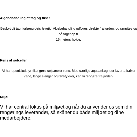
Algebehandling af tag og fliser
Beskyt dit tag, forlæng dets levetid. Algebehandling udføres direkte fra jorden, og sprøjtes op
på taget op til
16 meters højde.
Rens af solceller
Vi har specialudstyr til at gøre solpaneler rene. Med særlige aquaanlæg, der laver afkalket
vand, lange slanger og rørstykker, kan vi rengøre fra jorden.
Miljø
Vi har central fokus på miljøet og når du anvender os som din
rengørings leverandør, så skåner du både miljøet og dine
medarbejdere.