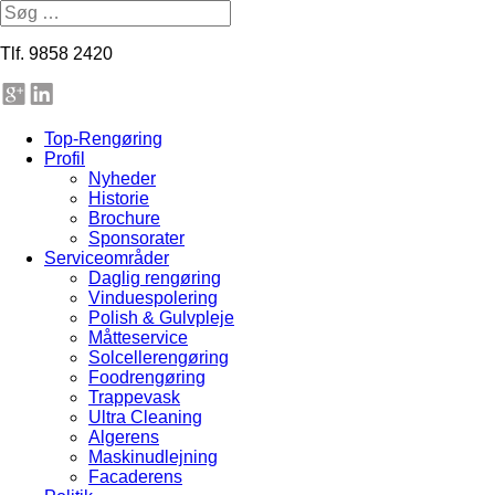
Tlf. 9858 2420
Top-Rengøring
Profil
Nyheder
Historie
Brochure
Sponsorater
Serviceområder
Daglig rengøring
Vinduespolering
Polish & Gulvpleje
Måtteservice
Solcellerengøring
Foodrengøring
Trappevask
Ultra Cleaning
Algerens
Maskinudlejning
Facaderens